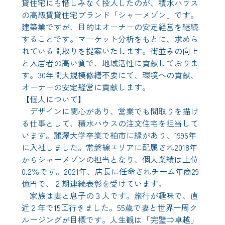
貸住宅にも惜しみなく投入したのが、積水ハウス
の高級賃貸住宅ブランド「シャーメゾン」です。
建築業ですが、目的はオーナーの安定経営を継続
することです。マーケット分析をもとに、求めら
れている間取りを提案いたします。街並みの向上
と入居者の高い質で、地域活性に貢献しておりま
す。30年間大規模修繕不要にて、環境への貢献、
オーナーの安定経営に貢献します。
【個人について】
デザインに関心があり、営業でも間取りを描け
る仕事として、積水ハウスの注文住宅を担当して
います。麗澤大学卒業で柏市に縁があり、1996年
に入社しました。常磐線エリアに配属され2018年
からシャーメゾンの担当となり、個人業績は上位
0.2％です。2021年、店長に任命されチーム年商29
億円で、２期連続表彰を受けています。
家族は妻と息子の３人です。旅行が趣味で、直
近２年で15回行きました。55歳で妻と世界一周ク
ルージングが目標です。人生観は「完璧⇒卓越」