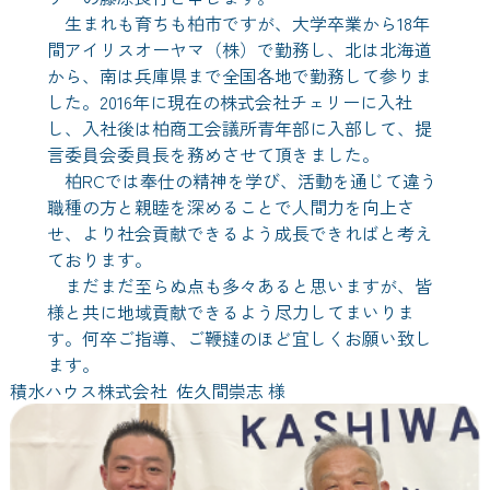
生まれも育ちも柏市ですが、大学卒業から18年
間アイリスオーヤマ（株）で勤務し、北は北海道
から、南は兵庫県まで全国各地で勤務して参りま
した。2016年に現在の株式会社チェリーに入社
し、入社後は柏商工会議所青年部に入部して、提
言委員会委員長を務めさせて頂きました。
柏RCでは奉仕の精神を学び、活動を通じて違う
職種の方と親睦を深めることで人間力を向上さ
せ、より社会貢献できるよう成長できればと考え
ております。
まだまだ至らぬ点も多々あると思いますが、皆
様と共に地域貢献できるよう尽力してまいりま
す。何卒ご指導、ご鞭撻のほど宜しくお願い致し
ます。
積水ハウス株式会社 佐久間崇志 様