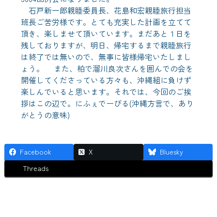
石戸新一郎親睦委員長、花島和宏親睦旅行担当
班長ご苦労様です。とても充実した計画を立てて
頂き、楽しませて頂いています。まだあと１日を
残しておりますが、明日、帰宅するまで親睦旅行
は終了では無いので、無事に皆様帰宅いたしまし
ょう。 また、柏で溜川良次さんを囲んでの会を
開催してくださっている方々も、沖縄組に負けず
楽しんでいると思います。それでは、今回のご挨
拶はこの辺で。にふぇでーびる(沖縄方言で、あり
がとうの意味)
Facebook
X
Bluesky
Threads