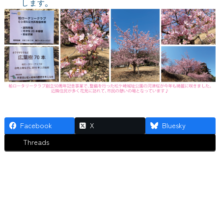
します。
Facebook
X
Bluesky
Threads