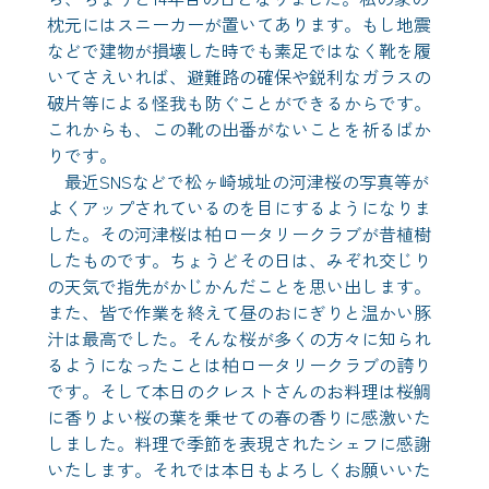
枕元にはスニーカーが置いてあります。もし地震
などで建物が損壊した時でも素足ではなく靴を履
いてさえいれば、避難路の確保や鋭利なガラスの
破片等による怪我も防ぐことができるからです。
これからも、この靴の出番がないことを祈るばか
りです。
最近SNSなどで松ヶ崎城址の河津桜の写真等が
よくアップされているのを目にするようになりま
した。その河津桜は柏ロータリークラブが昔植樹
したものです。ちょうどその日は、みぞれ交じり
の天気で指先がかじかんだことを思い出します。
また、皆で作業を終えて昼のおにぎりと温かい豚
汁は最高でした。そんな桜が多くの方々に知られ
るようになったことは柏ロータリークラブの誇り
です。そして本日のクレストさんのお料理は桜鯛
に香りよい桜の葉を乗せての春の香りに感激いた
しました。料理で季節を表現されたシェフに感謝
いたします。それでは本日もよろしくお願いいた