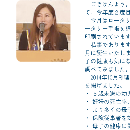
ごきげんよう。
て、今年度２度
今月はロータリ
ータリー手帳を
印刷されていま
私事であります
月に誕生いたし
子の健康も気に
調べてみました
2014年10月
を掲げました。
・ ５歳未満の幼
・ 妊婦の死亡
・ より多くの
・ 保険従事者
・ 母子の健康