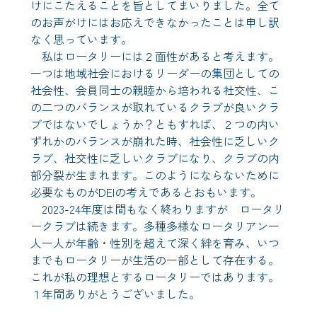
けにこたえることを旨としてまいりました。全て
のお声がけにはお応えできなかったことは申し訳
なく思っています。
私はロータリーには２面性があると考えます。
一つは地域社会におけるリーダーの集団としての
社会性、会員同士の親睦から培われる社交性、こ
の二つのバランスが取れているクラブが良いクラ
ブではないでしょうか？ともすれば、２つの内い
ずれかのバランスが崩れた時、社会性に乏しいク
ラブ、社交性に乏しいクラブになり、クラブの内
部分裂が生まれます。このようにならないために
必要なものがDEIの考えであるとおもいます。
2023-24年度は間もなく終わりますが ロータリ
ークラブは続きます。多種多様なロータリアン一
人一人が年齢・性別を超えて深く絆を育み、いつ
までもロータリーが生活の一部として存在する。
これが私の理想とするロータリーではあります。
１年間ありがとうございました。